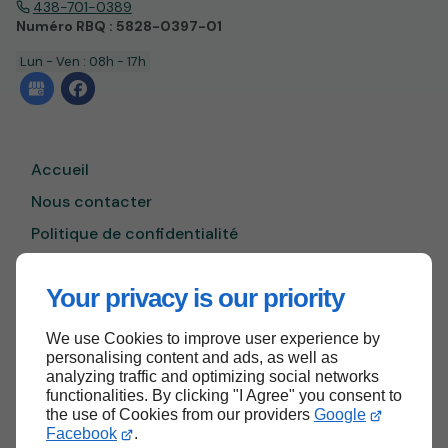
438-701-0389
Numéro RBQ : 5828-0397-01
Lun - Ven : 08h - 17h
Accueil
Nous contacter
Politique de confidentialité
Plan du site
Your privacy is our priority
We use Cookies to improve user experience by
Haut de page
personalising content and ads, as well as
analyzing traffic and optimizing social networks
functionalities. By clicking "I Agree" you consent to
the use of Cookies from our providers
Google
Facebook
.